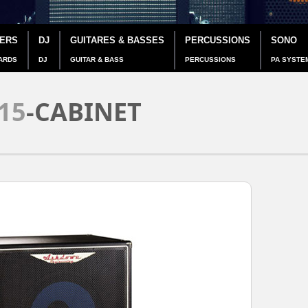
IERS
DJ
GUITARES & BASSES
PERCUSSIONS
SONO
ARDS
DJ
GUITAR & BASS
PERCUSSIONS
PA SYSTE
15
-CABINET