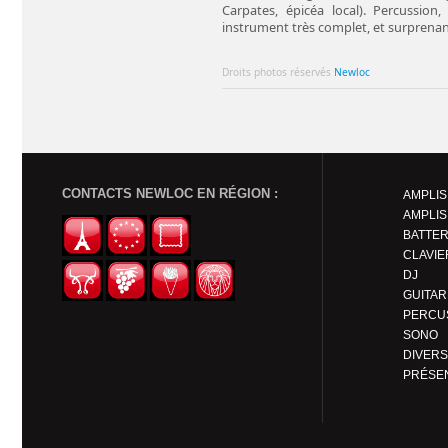
Carpates, épicéa local). Percussion
instrument très complet, et surprenant 
Droits photos réservés
Newloc
CONTACTS NEWLOC EN RÉGION :
AMPLIS
AMPLIS
BATTER
CLAVIE
DJ
PERCU
SONO
DIVERS
PRÉSE