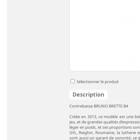
Sélectionner le produit
Description
Contrebasse BRUNO BRETTE B4
Créée en 2013, ce modèle est une bel
jeu, et de grandes qualités d’expression . Etudiée pour le déplacement, cet instrument est p
léger en poids, et ses proportions sont
GYL, Reighin, Roumanie, la lutherie est d’une très belle précision, et finition . Les bois utilisés
sont aussi un garant de sonorité, ce qui en fait 