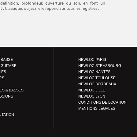
, définition, profondeur, ouverture du son, en font un
. Classique, ou jazz, elle répond sur tous les régistres .
 BASSE
NEWLOC PARIS
 GUITARE
NEWLOC STRASBOURG
IES
NEWLOC NANTES
RS
NEWLOC TOULOUSE
NEWLOC BORDEAUX
GUITARES & BASSES
NEWLOC LILLE
SSIONS
NEWLOC LYON
CONDITIONS DE LOCATION
MENTIONS LÉGALES
NTATION