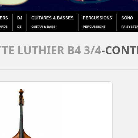
IERS
DJ
GUITARES & BASSES
PERCUSSIONS
SONO
ARDS
DJ
GUITAR & BASS
PERCUSSIONS
PA SYSTE
TE LUTHIER B4 3/4
-CONT