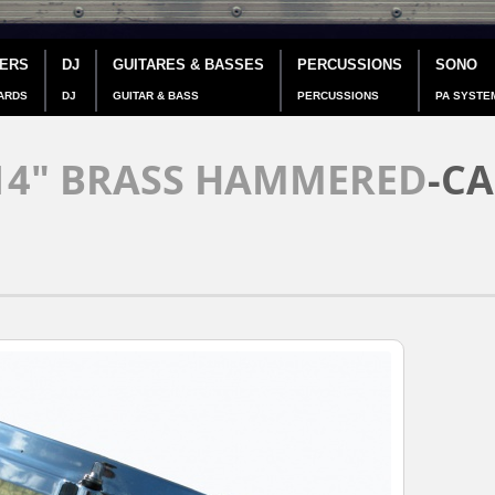
IERS
DJ
GUITARES & BASSES
PERCUSSIONS
SONO
ARDS
DJ
GUITAR & BASS
PERCUSSIONS
PA SYSTE
14" BRASS HAMMERED
-CA