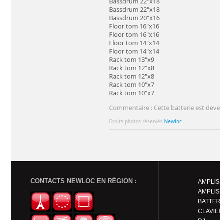
Bassdrum 22"x18
Bassdrum 22"x18
Bassdrum 20"x16
Floor tom 16"x16
Floor tom 16"x16
Floor tom 14"x14
Floor tom 14"x14
Rack tom 13"x9
Rack tom 12"x8
Rack tom 12"x8
Rack tom 10"x7
Rack tom 10"x7
Commentaire : Cette batterie est deven
Droits photos réservés
Newloc
CONTACTS NEWLOC EN RÉGION :
AMPLIS
AMPLIS
BATTER
CLAVIE