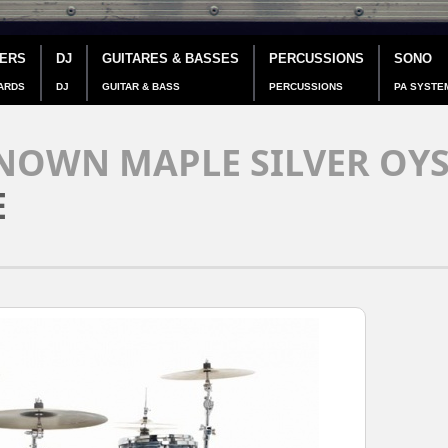
IERS
DJ
GUITARES & BASSES
PERCUSSIONS
SONO
ARDS
DJ
GUITAR & BASS
PERCUSSIONS
PA SYSTE
NOWN MAPLE SILVER OYS
E