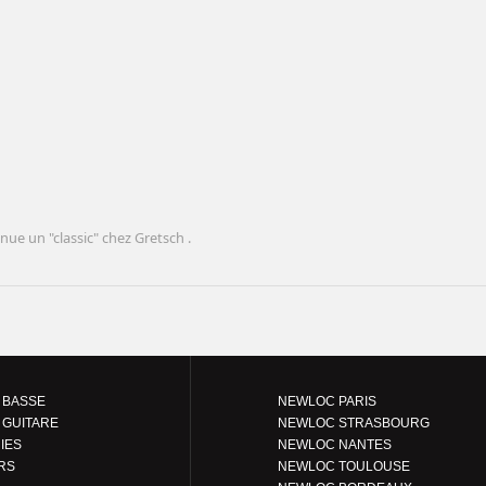
ue un "classic" chez Gretsch .
 BASSE
NEWLOC PARIS
 GUITARE
NEWLOC STRASBOURG
IES
NEWLOC NANTES
RS
NEWLOC TOULOUSE