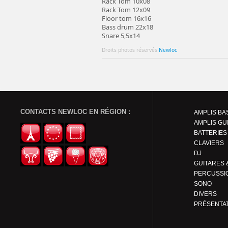
Rack Tom 10x08
Rack Tom 12x09
Floor tom 16x16
Bass drum 22x18
Snare 5,5x14
Droits photos réservés
Newloc
CONTACTS NEWLOC EN RÉGION :
AMPLIS BA
AMPLIS GU
BATTERIES
CLAVIERS
DJ
PERCUSSI
SONO
DIVERS
PRÉSENTA