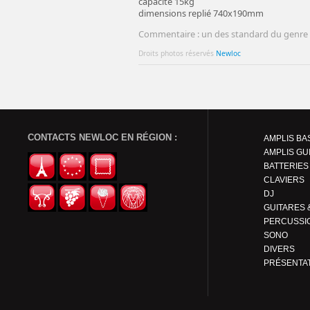
capacité 15kg
dimensions replié 740x190mm
Commentaire : un des standard du genre
Droits photos réservés
Newloc
CONTACTS NEWLOC EN RÉGION :
AMPLIS BA
AMPLIS GU
BATTERIES
CLAVIERS
DJ
PERCUSSI
SONO
DIVERS
PRÉSENTA