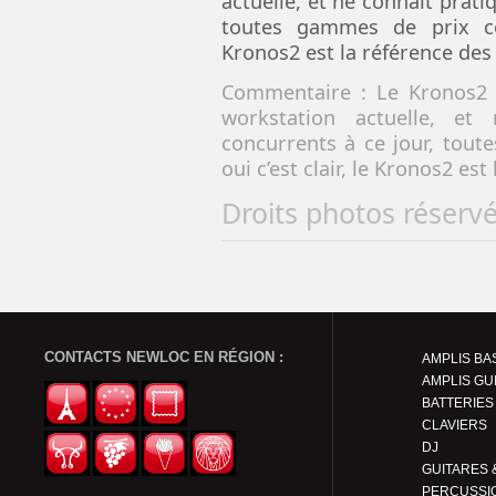
actuelle, et ne connaît prat
toutes gammes de prix con
Kronos2 est la référence de
Commentaire : Le Kronos2 v
workstation actuelle, e
concurrents à ce jour, tou
oui c’est clair, le Kronos2 e
Droits photos réserv
CONTACTS NEWLOC EN RÉGION :
AMPLIS BA
AMPLIS GU
BATTERIES
CLAVIERS
DJ
PERCUSSI