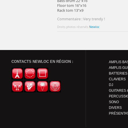
Bass drum 22"x16
Floor tom 16"x16
Rack tom 13"x9
Commentaire : Very trendy !
Droits photos réservés
Newloc
CONTACTS NEWLOC EN RÉGION :
AMPLIS BA
AMPLIS GU
BATTERIES
CLAVIERS
DJ
PERCUSSI
SONO
DIVERS
PRÉSENTA