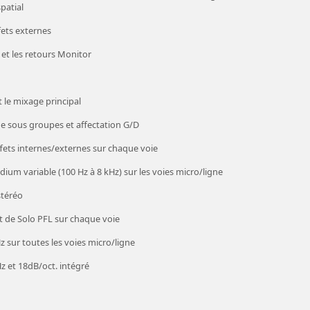
patial
fets externes
 et les retours Monitor
t le mixage principal
de sous groupes et affectation G/D
ffets internes/externes sur chaque voie
ium variable (100 Hz à 8 kHz) sur les voies micro/ligne
stéréo
 de Solo PFL sur chaque voie
Hz sur toutes les voies micro/ligne
Hz et 18dB/oct. intégré