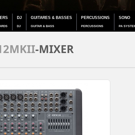
IERS
DJ
GUITARES & BASSES
PERCUSSIONS
SONO
ARDS
DJ
GUITAR & BASS
PERCUSSIONS
PA SYSTE
12MKII
-MIXER