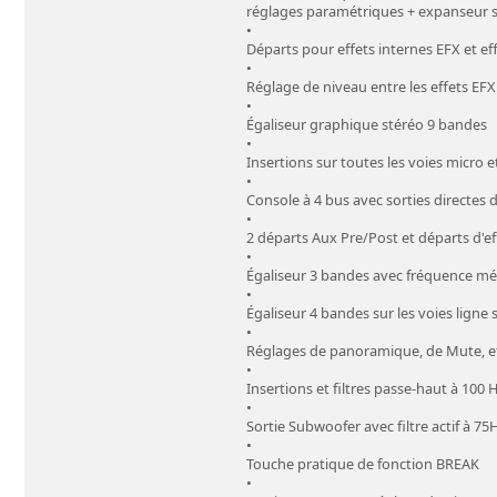
réglages paramétriques + expanseur s
•
Départs pour effets internes EFX et ef
•
Réglage de niveau entre les effets EFX
•
Égaliseur graphique stéréo 9 bandes
•
Insertions sur toutes les voies micro e
•
Console à 4 bus avec sorties directes 
•
2 départs Aux Pre/Post et départs d'e
•
Égaliseur 3 bandes avec fréquence méd
•
Égaliseur 4 bandes sur les voies ligne 
•
Réglages de panoramique, de Mute, et
•
Insertions et filtres passe-haut à 100 
•
Sortie Subwoofer avec filtre actif à 75
•
Touche pratique de fonction BREAK
•