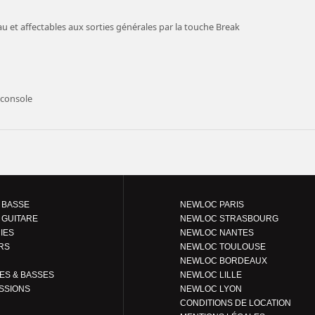
u et affectables aux sorties générales par la touche Break
 console
 BASSE
NEWLOC PARIS
 GUITARE
NEWLOC STRASBOURG
IES
NEWLOC NANTES
RS
NEWLOC TOULOUSE
NEWLOC BORDEAUX
GUITARES & BASSES
NEWLOC LILLE
SSIONS
NEWLOC LYON
CONDITIONS DE LOCATION