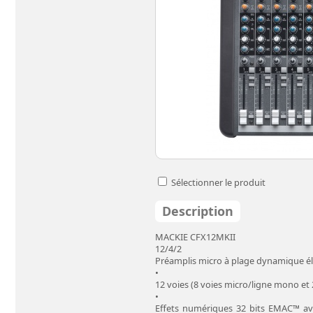
Sélectionner le produit
Description
MACKIE CFX12MKII
12/4/2
Préamplis micro à plage dynamique él
•
12 voies (8 voies micro/ligne mono et 
•
Effets numériques 32 bits EMAC™ avec