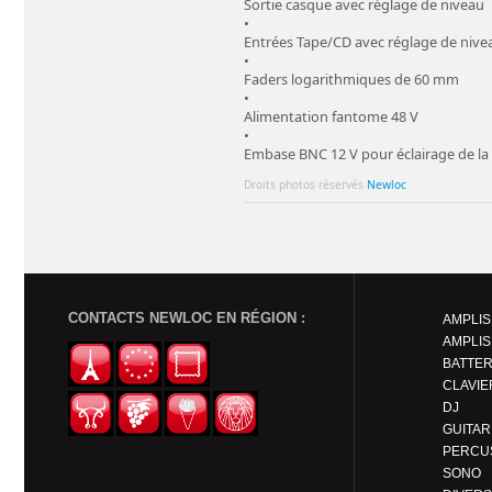
Sortie casque avec réglage de niveau
•
Entrées Tape/CD avec réglage de nivea
•
Faders logarithmiques de 60 mm
•
Alimentation fantome 48 V
•
Embase BNC 12 V pour éclairage de la
Droits photos réservés
Newloc
CONTACTS NEWLOC EN RÉGION :
AMPLIS
AMPLIS
BATTER
CLAVIE
DJ
PERCU
SONO