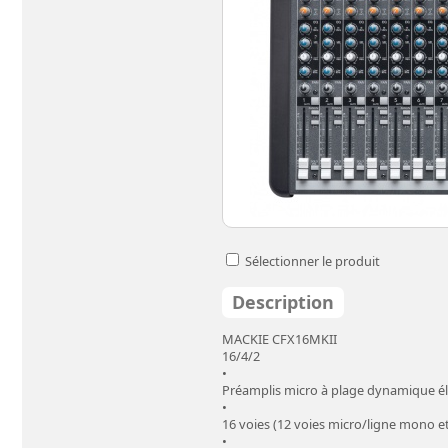
Sélectionner le produit
Description
MACKIE CFX16MKII
16/4/2
•
Préamplis micro à plage dynamique él
•
16 voies (12 voies micro/ligne mono et
•