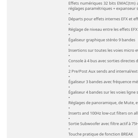
Effets numériques 32 bits EMAC(tm) av
réglages paramétriques + expanseur s
•
Départs pour effets internes EFX et ef
•
Réglage de niveau entre les effets EFX
•
Égaliseur graphique stéréo 9 bandes
•
Insertions sur toutes les voies micro e
•
Console à 4 bus avec sorties directes 
•
2 Pre/Post Aux sends and internal/ext
•
Égaliseur 3 bandes avec fréquence méd
•
Égaliseur 4 bandes sur les voies ligne 
•
Réglages de panoramique, de Mute, et
•
Inserts and 100Hz low-cut filters on al
•
Sortie Subwoofer avec filtre actif à 75
•
Touche pratique de fonction BREAK