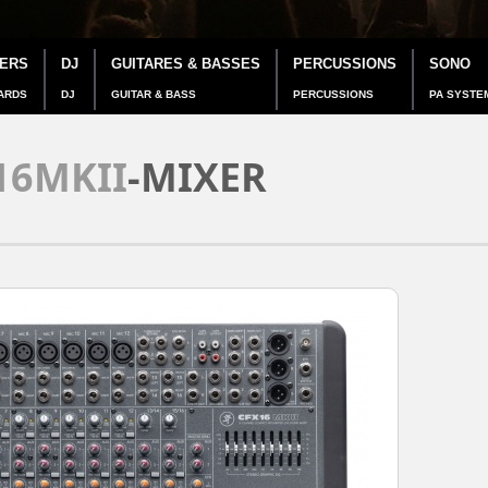
IERS
DJ
GUITARES & BASSES
PERCUSSIONS
SONO
ARDS
DJ
GUITAR & BASS
PERCUSSIONS
PA SYSTE
16MKII
-MIXER