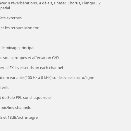
ec 9 réverbérations, 4 délais, Phaser, Chorus, Flanger ; 2
patial
fets externes
 et les retours Monitor
t le mixage principal
de sous groupes et affectation G/D
ernal FX level sends on each channel
ium variable (100 Hz à 8 kHz) sur les voies micro/ligne
stéréo
 de Solo PFL sur chaque voie
l mic/line channels
Hz et 18dB/oct. intégré