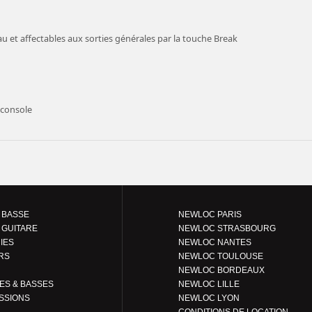
u et affectables aux sorties générales par la touche Break
 console
 BASSE
NEWLOC PARIS
 GUITARE
NEWLOC STRASBOURG
IES
NEWLOC NANTES
RS
NEWLOC TOULOUSE
NEWLOC BORDEAUX
GUITARES & BASSES
NEWLOC LILLE
SSIONS
NEWLOC LYON