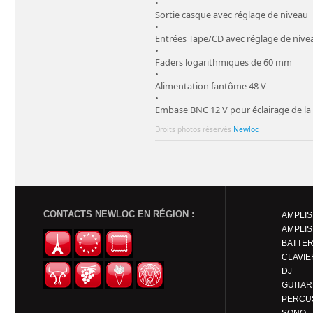
•
Sortie casque avec réglage de niveau
•
Entrées Tape/CD avec réglage de nivea
•
Faders logarithmiques de 60 mm
•
Alimentation fantôme 48 V
•
Embase BNC 12 V pour éclairage de la
Droits photos réservés
Newloc
CONTACTS NEWLOC EN RÉGION :
AMPLIS
AMPLIS
BATTER
CLAVIE
DJ
PERCU