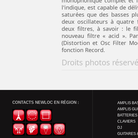
monophonique complet et fa
l'indique, est capable de dél
saturées que des basses pl
deux oscillateurs à quatre 
deux filtres, à savoir : le f
nouveau filtre « acid ». Pa
(Distortion et Osc Filter M
fonction Record.
Droits photos réserv
CONTACTS NEWLOC EN RÉGION :
AMPLIS BA
AMPLIS GU
BATTERIES
CLAVIERS
DJ