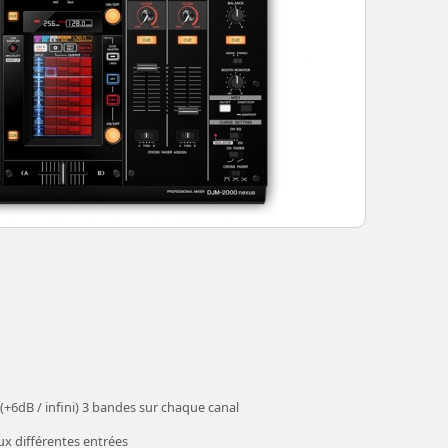
 (+6dB / infini) 3 bandes sur chaque canal
ux différentes entrées