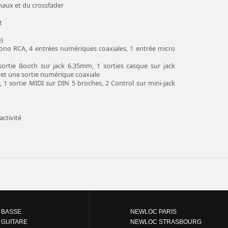
naux et du crossfader
t
e)
ono RCA, 4 entrées numériques coaxiales, 1 entrée micro
sortie Booth sur jack 6.35mm, 1 sorties casque sur jack
 et une sortie numérique coaxiale
 1 sortie MIDI sur DIN 5 broches, 2 Control sur mini-jack
activité
 BASSE
NEWLOC PARIS
 GUITARE
NEWLOC STRASBOURG