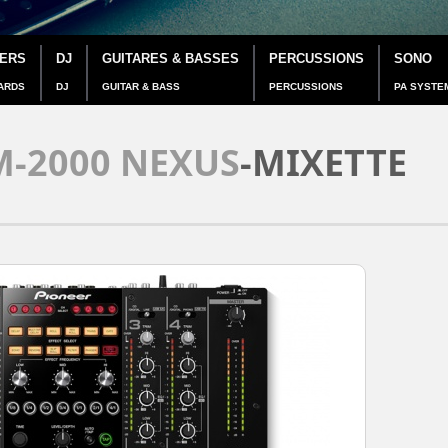
IERS
DJ
GUITARES & BASSES
PERCUSSIONS
SONO
ARDS
DJ
GUITAR & BASS
PERCUSSIONS
PA SYSTE
M-2000 NEXUS
-MIXETTE