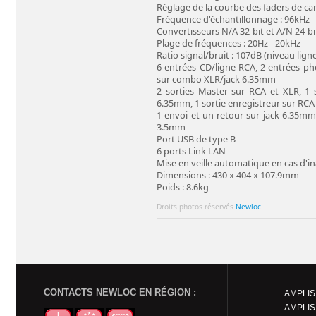
Réglage de la courbe des faders de ca
Fréquence d'échantillonnage : 96kHz
Convertisseurs N/A 32-bit et A/N 24-bi
Plage de fréquences : 20Hz - 20kHz
Ratio signal/bruit : 107dB (niveau lign
6 entrées CD/ligne RCA, 2 entrées ph
sur combo XLR/jack 6.35mm
2 sorties Master sur RCA et XLR, 1 
6.35mm, 1 sortie enregistreur sur RCA
1 envoi et un retour sur jack 6.35mm,
3.5mm
Port USB de type B
6 ports Link LAN
Mise en veille automatique en cas d'in
Dimensions : 430 x 404 x 107.9mm
Poids : 8.6kg
Droits photos réservés
Newloc
CONTACTS NEWLOC EN RÉGION :
AMPLIS
AMPLIS