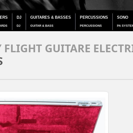
IERS
DJ
GUITARES & BASSES
PERCUSSIONS
SONO
ARDS
DJ
GUITAR & BASS
PERCUSSIONS
PA SYSTE
 FLIGHT GUITARE ELECTR
S