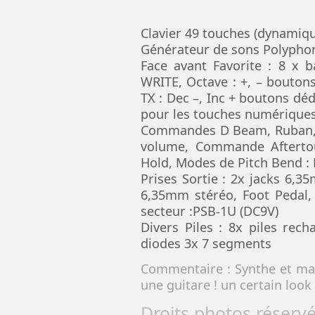
Clavier 49 touches (dynamiq
Générateur de sons Polypho
Face avant Favorite : 8 x
WRITE, Octave : +, – bouto
TX : Dec –, Inc + boutons dé
pour les touches numérique
Commandes D Beam, Ruban,
volume, Commande Afterto
Hold, Modes de Pitch Bend :
Prises Sortie : 2x jacks 6,
6,35mm stéréo, Foot Pedal,
secteur :PSB‑1U (DC9V)
Divers Piles : 8x piles rec
diodes 3x 7 segments
Commentaire : Synthe et ma
une guitare ! un certain look 
Droits photos réserv