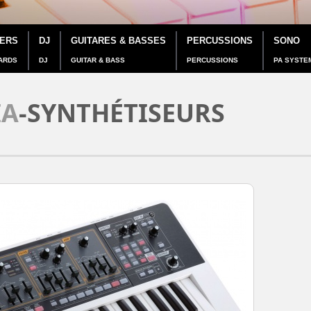
IERS
DJ
GUITARES & BASSES
PERCUSSIONS
SONO
ARDS
DJ
GUITAR & BASS
PERCUSSIONS
PA SYSTE
IA
-SYNTHÉTISEURS