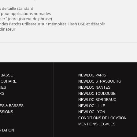
 de taille standard
s pour applications nomades
er" (enregistreur de phrase)
es Patchs utilisateur sur mémoires Flash USB et d’établir
dinateur
 BASSE
NEWLOC PARIS
 GUITARE
NEWLOC STRASBOURG
IES
NEWLOC NANTES
RS
NEWLOC TOULOUSE
NEWLOC BORDEAUX
GUITARES & BASSES
NEWLOC LILLE
SSIONS
NEWLOC LYON
CONDITIONS DE LOCATION
MENTIONS LÉGALES
NTATION