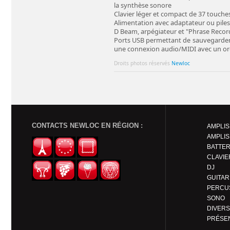
la synthèse sonore
Clavier léger et compact de 37 touches
Alimentation avec adaptateur ou pile
D Beam, arpégiateur et "Phrase Record
Ports USB permettant de sauvegarder d
une connexion audio/MIDI avec un or
Droits photos réservés
Newloc
CONTACTS NEWLOC EN RÉGION :
AMPLIS
AMPLIS
BATTER
CLAVIE
DJ
PERCU
SONO
DIVERS
PRÉSE