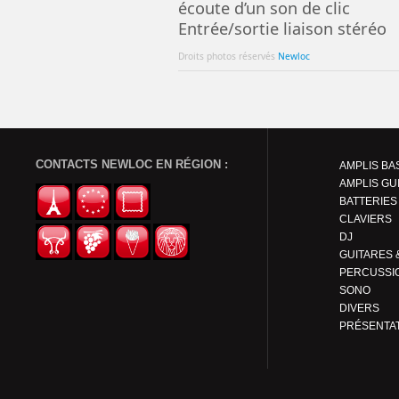
écoute d’un son de clic
Entrée/sortie liaison stéréo
Droits photos réservés
Newloc
CONTACTS NEWLOC EN RÉGION :
AMPLIS BA
AMPLIS GU
BATTERIES
CLAVIERS
DJ
PERCUSSI
SONO
DIVERS
PRÉSENTA