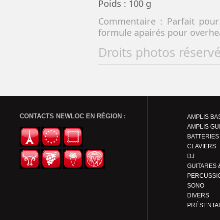
Poids : 100 g
Commentaire : Parfait pour
formule apairés pour overhe
Droits photos réserv
CONTACTS NEWLOC EN RÉGION :
AMPLIS BA
AMPLIS GU
BATTERIES
CLAVIERS
DJ
PERCUSSI
SONO
DIVERS
PRÉSENTA