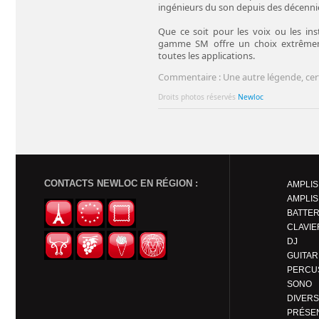
ingénieurs du son depuis des décenni
Que ce soit pour les voix ou les ins
gamme SM offre un choix extrêmem
toutes les applications.
Commentaire : Une autre légende, cert
Droits photos réservés
Newloc
CONTACTS NEWLOC EN RÉGION :
AMPLIS
AMPLIS
BATTER
CLAVIE
DJ
PERCU
SONO
DIVERS
PRÉSE