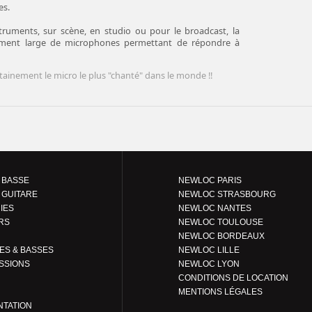
es.
truments, sur scène, en studio ou pour le broadcast, la
ent large de microphones permettant de répondre à
ainement le micro le plus "chanté" dans le monde !!
 BASSE
NEWLOC PARIS
 GUITARE
NEWLOC STRASBOURG
IES
NEWLOC NANTES
RS
NEWLOC TOULOUSE
NEWLOC BORDEAUX
GUITARES & BASSES
NEWLOC LILLE
SSIONS
NEWLOC LYON
CONDITIONS DE LOCATION
MENTIONS LÉGALES
NTATION