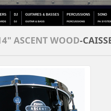
IERS
DJ
GUITARES & BASSES
PERCUSSIONS
SONO
ARDS
DJ
GUITAR & BASS
PERCUSSIONS
PA SYSTE
14" ASCENT WOOD
-CAISS