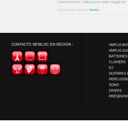
Commentaire : Idéal pour main stage etc
Droits photos réservés
Newloc
CONTACTS NEWLOC EN RÉGION :
AMPLIS BA
AMPLIS GU
BATTERIES
CLAVIERS
DJ
PERCUSSI
SONO
DIVERS
PRÉSENTA