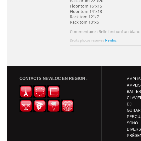
Bass drum 22"x20
Floor tom 16"x15
Floor tom 14"x13
Rack tom 12"x7
Rack tom 10"x6
Commentaire : Belle finition! un blanc b
Droits photos réservés
Newloc
CONTACTS NEWLOC EN RÉGION :
AMPLIS
AMPLIS
BATTER
CLAVIE
DJ
PERCU
SONO
DIVERS
PRÉSE