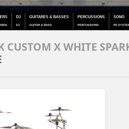
IERS
DJ
GUITARES & BASSES
PERCUSSIONS
SONO
ARDS
DJ
GUITAR & BASS
PERCUSSIONS
PA SYSTE
 CUSTOM X WHITE SPAR
E