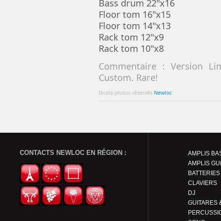
Bass drum 22"x16
Floor tom 16"x15
Floor tom 14"x13
Rack tom 12"x9
Rack tom 10"x8
Commentaire : Version Lim
Custom. Rare!
Droits photos réservés
Newloc
CONTACTS NEWLOC EN RÉGION :
AMPLIS BA
AMPLIS GU
BATTERIES
CLAVIERS
DJ
PERCUSSI